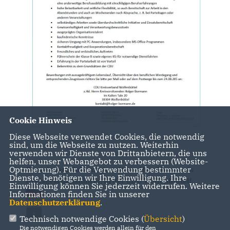
Cookie Hinweis
Diese Webseite verwendet Cookies, die notwendig
sind, um die Webseite zu nutzen. Weiterhin
verwenden wir Dienste von Drittanbietern, die uns
helfen, unser Webangebot zu verbessern (Website-
Optmierung). Für die Verwendung bestimmter
Gemeinsam Zukunft gestalten – Ihre Chance als
Dienste, benötigen wir Ihre Einwilligung. Ihre
Kreisgeschäftsführer/in der CDU Wolfenbüttel!
Einwilligung können Sie jederzeit widerrufen. Weitere
Informationen finden Sie in unserer
Datenschutzerklärung
.
Technisch notwendige Cookies (
Übersicht
)
Die notwendigen Cookies werden allein für den